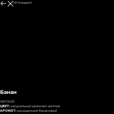
Лаймовый Кордиал
Банан
VIN'TAGE
ЦВЕТ:
натуральный кремово-жёлтый
АРОМАТ:
насыщенный банановый