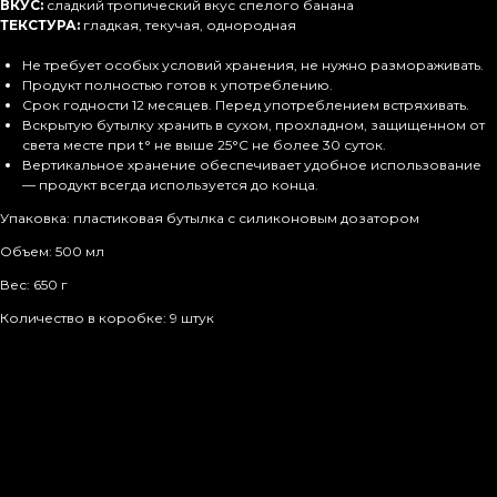
ВКУС:
сладкий тропический вкус спелого банана
ТЕКСТУРА:
гладкая, текучая, однородная
Не требует особых условий хранения, не нужно размораживать.
Продукт полностью готов к употреблению.
Срок годности 12 месяцев. Перед употреблением встряхивать.
Вскрытую бутылку хранить в сухом, прохладном, защищенном от
света месте при t° не выше 25°С не более 30 суток.
Вертикальное хранение обеспечивает удобное использование
— продукт всегда используется до конца.
Упаковка: пластиковая бутылка с силиконовым дозатором
Объем: 500 мл
Вес: 650 г
Количество в коробке: 9 штук