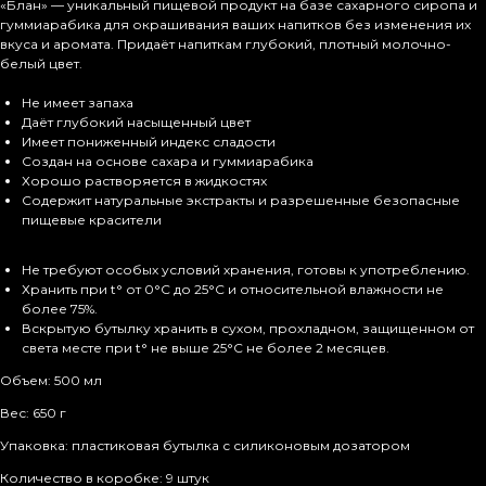
«Блан» — уникальный пищевой продукт на базе сахарного сиропа и
гуммиарабика для окрашивания ваших напитков без изменения их
вкуса и аромата. Придаёт напиткам глубокий, плотный молочно-
белый цвет.
Не имеет запаха
Даёт глубокий насыщенный цвет
Имеет пониженный индекс сладости
Создан на основе сахара и гуммиарабика
Хорошо растворяется в жидкостях
Содержит натуральные экстракты и разрешенные безопасные
пищевые красители
Не требуют особых условий хранения, готовы к употреблению.
Хранить при t° от 0°С до 25°С и относительной влажности не
более 75%.
Вскрытую бутылку хранить в сухом, прохладном, защищенном от
света месте при t° не выше 25°С не более 2 месяцев.
Объем: 500 мл
Вес: 650 г
Упаковка: пластиковая бутылка с силиконовым дозатором
Количество в коробке: 9 штук