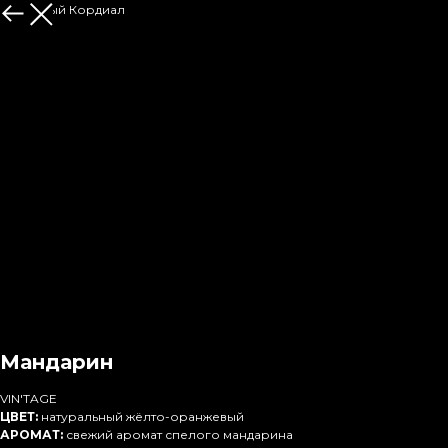
Лаймовый Кордиал
Мандарин
VIN'TAGE
ЦВЕТ:
натуральный жёлто-оранжевый
АРОМАТ:
свежий аромат спелого мандарина