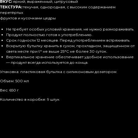
ВКУС:
яркий, выраженный, цитрусовый
ТЕКСТУРА:
текучая, однородная, с высоким содержанием
перетёртых
фруктов и кусочками цедры
Не требует особых условий хранения, не нужно размораживать.
Продукт полностью готов к употреблению.
Срок годности 12 месяцев. Перед употреблением встряхивать.
Вскрытую бутылку хранить в сухом, прохладном, защищенном от
света месте при t° не выше 25°С не более 30 суток.
Вертикальное хранение обеспечивает удобное использование
— продукт всегда используется до конца.
Упаковка: пластиковая бутылка с силиконовым дозатором
Объем: 500 мл
Вес: 650 г
Количество в коробке: 9 штук